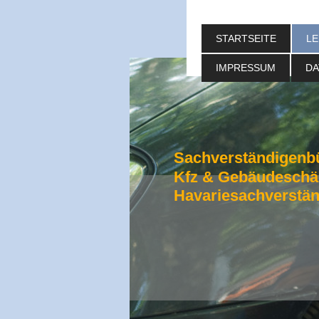
STARTSEITE
LE
IMPRESSUM
DA
Sachverständigenb
Kfz & Gebäudesch
Havariesachverstän