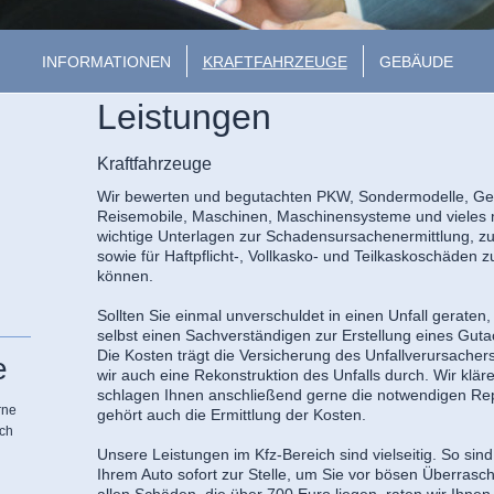
INFORMATIONEN
KRAFTFAHRZEUGE
GEBÄUDE
Leistungen
Kraftfahrzeuge
Wir bewerten und begutachten PKW, Sondermodelle, Ge
Reisemobile, Maschinen, Maschinensysteme und vieles me
wichtige Unterlagen zur Schadensursachenermittlung, zu
sowie für Haftpflicht-, Vollkasko- und Teilkaskoschäden z
können.
Sollten Sie einmal unverschuldet in einen Unfall geraten
selbst einen Sachverständigen zur Erstellung eines Guta
Die Kosten trägt die Versicherung des Unfallverursache
e
wir auch eine Rekonstruktion des Unfalls durch. Wir klä
schlagen Ihnen anschließend gerne die notwendigen Re
rne
gehört auch die Ermittlung der Kosten.
ach
Unsere Leistungen im Kfz-Bereich sind vielseitig. So sind
Ihrem Auto sofort zur Stelle, um Sie vor bösen Überras
allen Schäden, die über 700 Euro liegen, raten wir Ihne